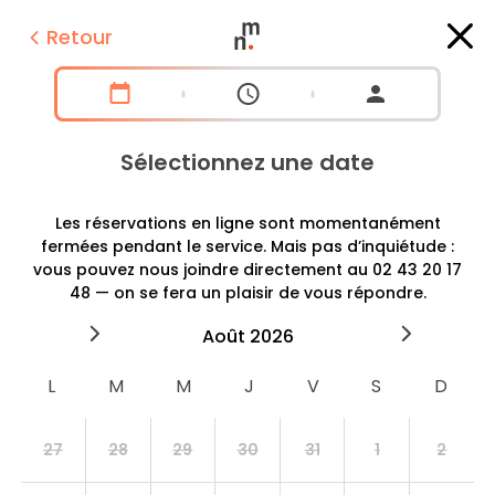
Retour
Sélectionnez une date
Les réservations en ligne sont momentanément
fermées pendant le service. Mais pas d’inquiétude :
vous pouvez nous joindre directement au 02 43 20 17
48 — on se fera un plaisir de vous répondre.
2026
août
2026
septe
27
28
29
30
31
1
2